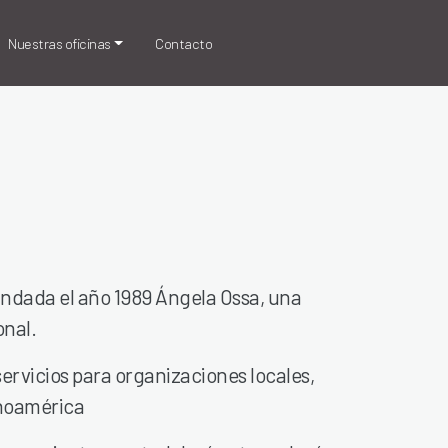
Nuestras oficinas
Contacto
undada el año 1989 Ángela Ossa, una
onal.
servicios para organizaciones locales,
inoamérica