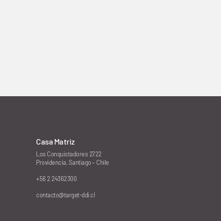
Casa Matriz
Los Conquistadores 2722
Providencia, Santiago – Chile
+56 2 24362300
contacto@target-ddi.cl