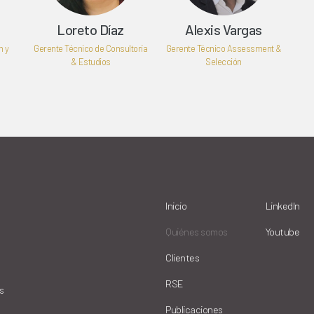
Loreto Díaz
Alexis Vargas
n y
Gerente Técnico de Consultoría
Gerente Técnico Assessment &
& Estudios
Selección
Inicio
LinkedIn
Quiénes somos
Youtube
Clientes
RSE
s
Publicaciones